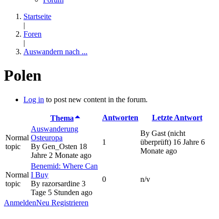
Startseite
|
Foren
|
Auswandern nach ...
Polen
Log in
to post new content in the forum.
Antworten
Letzte Antwort
Thema
Auswanderung
By
Gast (nicht
Normal
Osteuropa
1
überprüft)
16 Jahre 6
topic
By
Gen_Osten
18
Monate ago
Jahre 2 Monate ago
Benemid: Where Can
Normal
I Buy
0
n/v
topic
By
razorsardine
3
Tage 5 Stunden ago
Anmelden
Neu Registrieren