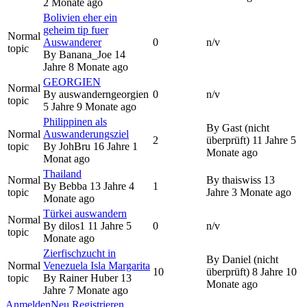
2 Monate ago
Bolivien eher ein
geheim tip fuer
Normal
Auswanderer
0
n/v
topic
By
Banana_Joe
14
Jahre 8 Monate ago
GEORGIEN
Normal
By
auswanderngeorgien
0
n/v
topic
5 Jahre 9 Monate ago
Philippinen als
By
Gast (nicht
Normal
Auswanderungsziel
2
überprüft)
11 Jahre 5
topic
By
JohBru
16 Jahre 1
Monate ago
Monat ago
Thailand
Normal
By
thaiswiss
13
By
Bebba
13 Jahre 4
1
topic
Jahre 3 Monate ago
Monate ago
Türkei auswandern
Normal
By
dilos1
11 Jahre 5
0
n/v
topic
Monate ago
Zierfischzucht in
By
Daniel (nicht
Normal
Venezuela Isla Margarita
10
überprüft)
8 Jahre 10
topic
By
Rainer Huber
13
Monate ago
Jahre 7 Monate ago
Anmelden
Neu Registrieren