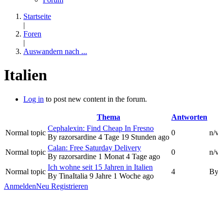
Startseite
|
Foren
|
Auswandern nach ...
Italien
Log in
to post new content in the forum.
Thema
Antworten
Cephalexin: Find Cheap In Fresno
Normal topic
0
n/
By
razorsardine
4 Tage 19 Stunden ago
Calan: Free Saturday Delivery
Normal topic
0
n/
By
razorsardine
1 Monat 4 Tage ago
Ich wohne seit 15 Jahren in Italien
Normal topic
4
B
By
TinaItalia
9 Jahre 1 Woche ago
Anmelden
Neu Registrieren