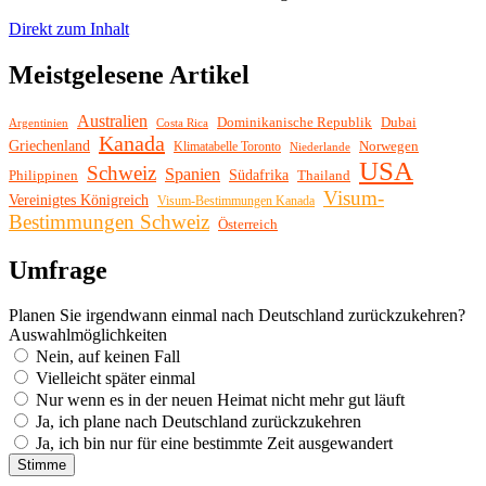
Direkt zum Inhalt
Meistgelesene Artikel
Australien
Dominikanische Republik
Dubai
Argentinien
Costa Rica
Kanada
Griechenland
Norwegen
Klimatabelle Toronto
Niederlande
USA
Schweiz
Spanien
Philippinen
Südafrika
Thailand
Visum-
Vereinigtes Königreich
Visum-Bestimmungen Kanada
Bestimmungen Schweiz
Österreich
Umfrage
Planen Sie irgendwann einmal nach Deutschland zurückzukehren?
Auswahlmöglichkeiten
Nein, auf keinen Fall
Vielleicht später einmal
Nur wenn es in der neuen Heimat nicht mehr gut läuft
Ja, ich plane nach Deutschland zurückzukehren
Ja, ich bin nur für eine bestimmte Zeit ausgewandert