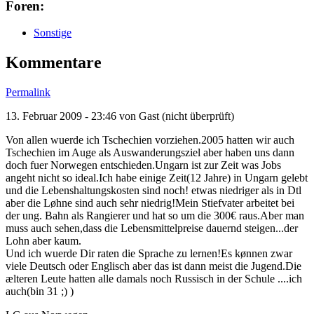
Foren:
Sonstige
Kommentare
Permalink
13. Februar 2009 - 23:46 von
Gast (nicht überprüft)
Von allen wuerde ich Tschechien vorziehen.2005 hatten wir auch
Tschechien im Auge als Auswanderungsziel aber haben uns dann
doch fuer Norwegen entschieden.Ungarn ist zur Zeit was Jobs
angeht nicht so ideal.Ich habe einige Zeit(12 Jahre) in Ungarn gelebt
und die Lebenshaltungskosten sind noch! etwas niedriger als in Dtl
aber die Løhne sind auch sehr niedrig!Mein Stiefvater arbeitet bei
der ung. Bahn als Rangierer und hat so um die 300€ raus.Aber man
muss auch sehen,dass die Lebensmittelpreise dauernd steigen...der
Lohn aber kaum.
Und ich wuerde Dir raten die Sprache zu lernen!Es kønnen zwar
viele Deutsch oder Englisch aber das ist dann meist die Jugend.Die
ælteren Leute hatten alle damals noch Russisch in der Schule ....ich
auch(bin 31 ;) )