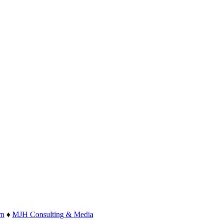
rn
♦
MJH Consulting & Media