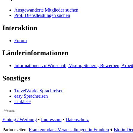
Ausgewanderte Mitglieder suchen
Prof. Dienstleistungen suchen
Interaktion
Forum
Länderinformationen
Informationen zu Wirtschaft, Visum, Steuern, Bewerben, Arbei
Sonstiges
TravelWorks Sprachreisen
easy Sprachreisen
Linkliste
- Werbung -
Eintrag / Werbung
•
Impressum
•
Datenschutz
Partnerseiten:
Frankenradar - Veranstaltungen in Franken
♦
Bio in De