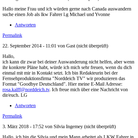
Hallo meine Frau und ich würden gerne nach Canada auswandern
suche einen Job als lkw Fahrer l.g Michael und Yvonne
Antworten
Permalink
22. September 2014 - 11:01 von
Gast (nicht überprüft)
Hallo,
ich kann dir zwar bei deiner Auswanderung nicht helfen, aber wenn
ihr konkrete Pläne habt, würde ich mich sehr freuen, wenn du dich
einmal mit mir in Kontakt setzt. Ich bin Redakteurin bei der
Fernsehproduktionsfirma "Norddeich TV" wir produzieren das
Format "Goodbye Deutschland". Hier meine E-Mail Adresse:
rosa.kalff@norddeich.tv
. Ich freue mich über eine Nachricht von
dir/euch. LG
Antworten
Permalink
3. März 2018 - 17:52 von
Silvia Ingemey (nicht überprüft)
Hallo, ich bin die Silvia und mein Mann arbeitet als LKW Fahrer in