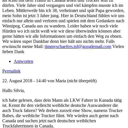
als Kind mit dem Traum in Canada leben und Trucker sein zu
dürfen. Viele Jahre sind vergangen und viel kämpfen musste ich im
Leben. Mittlerweile bin ich 38, verheiratet und spät Papa geworden,
mein Sohn ist jetzt 3 Jahre jung. Hier in Deutschland fühlen wir uns
einfach nur allein und verloren und spielen mit dem Gedanken nach
Winnipeg, Canada aus zu wandern. Leider haben wir noch viele
Hürden wo ich nicht weiß wie wir diese überwinden können aber
gerne hätten wir alle Informationen um einfach den Weg zu ebnen.
Wir wären super Dankbar denn hier hält uns nichts mehr. Falls
erwünscht meine Mail:
timmyschaefers.tsf@googlemail.com
Vielen
lieben Dank
Antworten
Permalink
22. August 2018 - 14:40 von
Maria (nicht überprüft)
Hallo Silvia,
ich habe gelesen, dass dein Mann als LKW Fahrer in Kanada tätig
ist. Kennt ihr den vielleicht weibliche deutsche Auswanderer die
auch Truck fahren? Wir drehen zurzeit eine Show, namens Trucker
Babes, die weibliche Trucker filmt. Wir würden auch gerne nach
Canada und suchen jetzt nach deutschen weiblichen
Truckfahrerinnen in Canada.