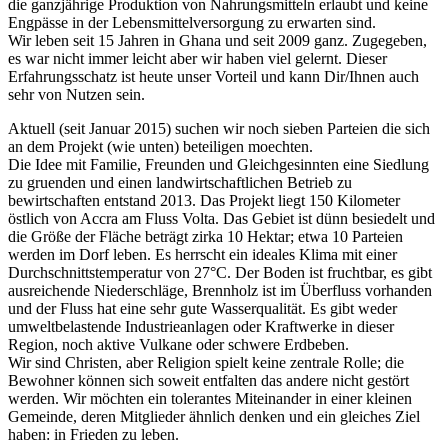
die ganzjährige Produktion von Nahrungsmitteln erlaubt und keine
Engpässe in der Lebensmittelversorgung zu erwarten sind.
Wir leben seit 15 Jahren in Ghana und seit 2009 ganz. Zugegeben,
es war nicht immer leicht aber wir haben viel gelernt. Dieser
Erfahrungsschatz ist heute unser Vorteil und kann Dir/Ihnen auch
sehr von Nutzen sein.
Aktuell (seit Januar 2015) suchen wir noch sieben Parteien die sich
an dem Projekt (wie unten) beteiligen moechten.
Die Idee mit Familie, Freunden und Gleichgesinnten eine Siedlung
zu gruenden und einen landwirtschaftlichen Betrieb zu
bewirtschaften entstand 2013. Das Projekt liegt 150 Kilometer
östlich von Accra am Fluss Volta. Das Gebiet ist dünn besiedelt und
die Größe der Fläche beträgt zirka 10 Hektar; etwa 10 Parteien
werden im Dorf leben. Es herrscht ein ideales Klima mit einer
Durchschnittstemperatur von 27°C. Der Boden ist fruchtbar, es gibt
ausreichende Niederschläge, Brennholz ist im Überfluss vorhanden
und der Fluss hat eine sehr gute Wasserqualität. Es gibt weder
umweltbelastende Industrieanlagen oder Kraftwerke in dieser
Region, noch aktive Vulkane oder schwere Erdbeben.
Wir sind Christen, aber Religion spielt keine zentrale Rolle; die
Bewohner können sich soweit entfalten das andere nicht gestört
werden. Wir möchten ein tolerantes Miteinander in einer kleinen
Gemeinde, deren Mitglieder ähnlich denken und ein gleiches Ziel
haben: in Frieden zu leben.