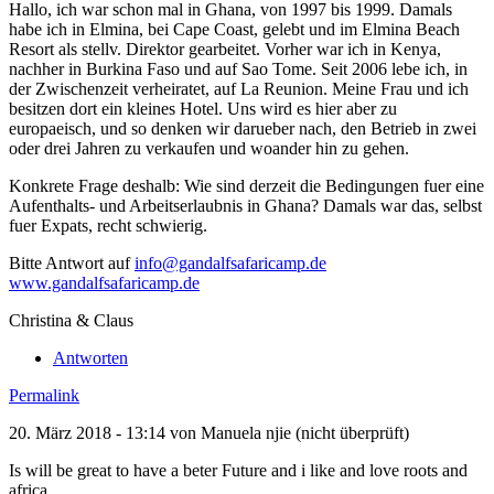
Hallo, ich war schon mal in Ghana, von 1997 bis 1999. Damals
habe ich in Elmina, bei Cape Coast, gelebt und im Elmina Beach
Resort als stellv. Direktor gearbeitet. Vorher war ich in Kenya,
nachher in Burkina Faso und auf Sao Tome. Seit 2006 lebe ich, in
der Zwischenzeit verheiratet, auf La Reunion. Meine Frau und ich
besitzen dort ein kleines Hotel. Uns wird es hier aber zu
europaeisch, und so denken wir darueber nach, den Betrieb in zwei
oder drei Jahren zu verkaufen und woander hin zu gehen.
Konkrete Frage deshalb: Wie sind derzeit die Bedingungen fuer eine
Aufenthalts- und Arbeitserlaubnis in Ghana? Damals war das, selbst
fuer Expats, recht schwierig.
Bitte Antwort auf
info@gandalfsafaricamp.de
www.gandalfsafaricamp.de
Christina & Claus
Antworten
Permalink
20. März 2018 - 13:14 von
Manuela njie (nicht überprüft)
Is will be great to have a beter Future and i like and love roots and
africa