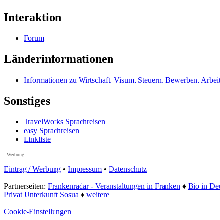
Interaktion
Forum
Länderinformationen
Informationen zu Wirtschaft, Visum, Steuern, Bewerben, Arbei
Sonstiges
TravelWorks Sprachreisen
easy Sprachreisen
Linkliste
- Werbung -
Eintrag / Werbung
•
Impressum
•
Datenschutz
Partnerseiten:
Frankenradar - Veranstaltungen in Franken
♦
Bio in De
Privat Unterkunft Sosua
♦
weitere
Cookie-Einstellungen