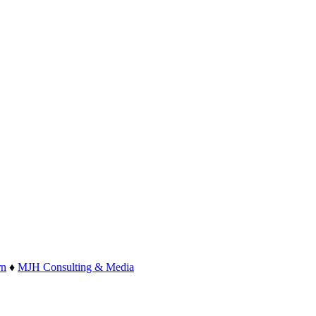
rn
♦
MJH Consulting & Media