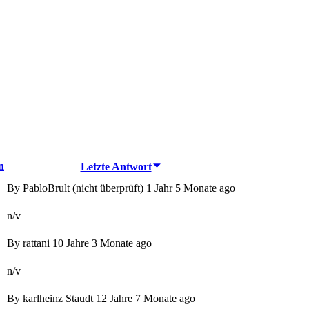
n
Letzte Antwort
By
PabloBrult (nicht überprüft)
1 Jahr 5 Monate ago
n/v
By
rattani
10 Jahre 3 Monate ago
n/v
By
karlheinz Staudt
12 Jahre 7 Monate ago