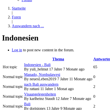
Startseite
|
Foren
|
Auswandern nach ...
Indonesien
Log in
to post new content in the forum.
Thema
Antworte
Indonesien - Bali
Hot topic
65
By
yuli_helmut
17 Jahre 7 Monate ago
Manado, Nordsulawesi
Normal topic
0
By
neuesLeben2019
7 Jahre 11 Monate ago
nach Bali auswandern
Normal topic
2
By
rattani
11 Jahre 1 Monat ago
Visaangelegenheiten
Normal topic
0
By
karlheinz Staudt
12 Jahre 7 Monate ago
Bali
Normal topic
2
By
dorisjones
13 Jahre 9 Monate ago