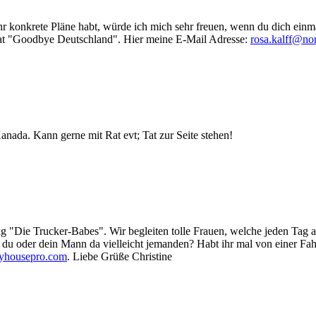
r konkrete Pläne habt, würde ich mich sehr freuen, wenn du dich einmal
at "Goodbye Deutschland". Hier meine E-Mail Adresse:
rosa.kalff@nor
anada. Kann gerne mit Rat evt; Tat zur Seite stehen!
ung "Die Trucker-Babes". Wir begleiten tolle Frauen, welche jeden Tag
u oder dein Mann da vielleicht jemanden? Habt ihr mal von einer Fahr
ryhousepro.com
. Liebe Grüße Christine