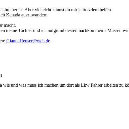
hre her ist. Aber vielleicht kannst du mir ja trotzdem helfen.
nach Kanada auszuwandern.
.
er macht.
en meine Tochter und ich aufgrund dessen nachkommen ? Müssen wir da
uen:
GiannaHeuser@web.de
t)
ada wie und was muss ich machen um dort als Lkw Fahrer arbeiten zu k