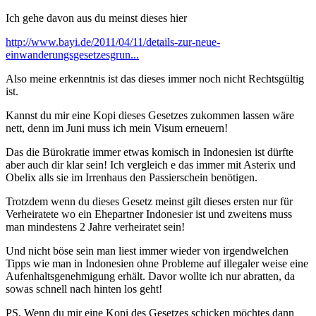
Ich gehe davon aus du meinst dieses hier
http://www.bayi.de/2011/04/11/details-zur-neue-
einwanderungsgesetzesgrun...
Also meine erkenntnis ist das dieses immer noch nicht Rechtsgültig
ist.
Kannst du mir eine Kopi dieses Gesetzes zukommen lassen wäre
nett, denn im Juni muss ich mein Visum erneuern!
Das die Bürokratie immer etwas komisch in Indonesien ist dürfte
aber auch dir klar sein! Ich vergleich e das immer mit Asterix und
Obelix alls sie im Irrenhaus den Passierschein benötigen.
Trotzdem wenn du dieses Gesetz meinst gilt dieses ersten nur für
Verheiratete wo ein Ehepartner Indonesier ist und zweitens muss
man mindestens 2 Jahre verheiratet sein!
Und nicht böse sein man liest immer wieder von irgendwelchen
Tipps wie man in Indonesien ohne Probleme auf illegaler weise eine
Aufenhaltsgenehmigung erhält. Davor wollte ich nur abratten, da
sowas schnell nach hinten los geht!
PS. Wenn du mir eine Kopi des Gesetzes schicken möchtes dann