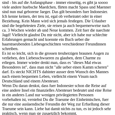
sind - bis auf die Anfangsphase - immer einseitig, es gibt ja soooo
viele andere huebsche Maedchen, flirten macht Spass und Maenner
sind nun mal geborene Jaeger. Das gilt besonders fuer Indonesier.
Ich kenne keinen, der treu ist, egal ob verheiratet oder in einer
Beziehung. Kein Mann wird sich jemals festlegen. Die Urlauber
sind die begehrtesten Ziele, sie reisen ja auch bequemerweise nach
ca. 3 Wochen wieder ab und Neue kommen. Zeit fuer die naechste
Jagd! Vielleicht glaubst Du mir nicht, aber ich habe nur schlechte
Erfahrungen gemacht und koennte ein Buch ueber die
haarstraeubenden Liebesgeschichten verschiedener Freundinnen
schreiben.
Es ist so leicht, sich in die grossen treuherzigen braunen Augen zu
verlieben, den Liebesschwueren zu glauben, dem Charme zu
erliegen. Immer wieder denkt man, dass es "dieses Mal etwas
Besonderes ist", dass man nicht "alle ueber einen Kamm scheren"
darf. Es steckt NICHTS dahinter ausser dem Wunsch des Mannes
nach einem bequemen Leben, vielleicht einem Visum nach
Deutschland und einem Abenteuer.
Wenn Du daran denkst, dass fuer Indonesier schon die Reise auf
eine andere Insel ein finanzielles Abenteuer bedeutet und eine Reise
in ein anderes Land nur wenigen privilegierten Personen
vorbehalten ist, verstehst Du die Traeume der Einheimischen, fuer
die nur eine auslaendische Freundin der Weg zur Erfuellung dieser
Traeume sein kann. Liebe hat damit nichts zu tun, es ist jedoch sehr
praktisch, wenn man sie zusaetzlich bekommt.