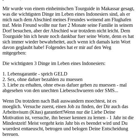
Mir wurde von einem einheimischen Tourguide in Makassar gesagt,
was die wichtigsten Dinge im Leben eines Indonesiers sind, als er
mich nach dem Abschied meines Freundes weinend am Flughafen
traf. Mein Freund wollte nur fuer 2 Monate seine Familie in seinem
Dorf besuchen, aber der Abschied war trotzdem nicht leicht. Dem
Tourguide bin ich heute noch dankbar fuer seine Worte, denn es hat
sich immer wieder bewahrheitet, auch wenn ich damals kein Wort
davon geglaubt habe! Folgendes hat er mir auf den Weg
mitgegeben:
Die wichtigsten 3 Dinge im Leben eines Indonesiers:
1. Lebensgarantie - sprich GELD
2. Sex, ohne dafuer bezahlen zu muessen
3. Liebe zu erhalten, ohne etwas dafuer geben zu muessen - mal
abgesehen von den unechten Liebesschwueren oder SMS...
Wenn Du trotzdem nach Bali auswandern moechtest, ist es
moeglich. Versuche zuerst, einen Job zu finden, der Dir auch das
Arbeitsvisum (Kitas) garantiert!Wenn nur die Liebe Deine
Motivation ist, versuche, ihn besser kennen zu lernen - 1 Jahr ist die
Mindestzeit! Meist vergeht kein Jahr bis es beendet wird und Du
wuerdest enttaeuscht, betrogen und belogen Deine Entscheidung
bereuen.