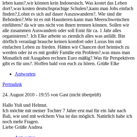
leben kann?,wir können kein Indonesisch, Was kostet das Leben
dort?,was kosten deutschsprachige Schulen?,kann man Jobs einfach
finden?,Lohnt es sich auf dauer Auszuwandern?, Wie sind die
Behörden?,Wie ist es mit Haustieren-kann man Meerschweinchen
einführen? da wir uns nicht von ihnen trennen können. Sollen wir
alle zusammen Auswandern oder soll Emir für ca. 1 Jahr alles
organisieren?. Ich Elke arbeite so ziemlich alles was anfällt. Bin
dörflich veranlagt brauche keinen komfort oder Luxus bin mit
einfachen Leben zu frieden. Hätten wir Chancen dort heimisch zu
werden oder ist es mit großér Familie ein Problem?,was muss man
Monatlich mit Ausgaben rechnen Euro mäßig?.Was für Perspektiven
gibt es für uns?. Hoffen bald von euch zu hören. Grüße Elke
Antworten
Permalink
24. August 2010 - 19:55 von
Gast (nicht überprüft)
Hallo Yuli und Helmut.
Ich möchte mit meiner Tochter 7 Jahre erst mal für ein Jahr nach
Bali, wie und mit welchem Visa ist das möglich. Natürlich habe ich
noch mehr Fragen.
Liebe Grüße Andrea