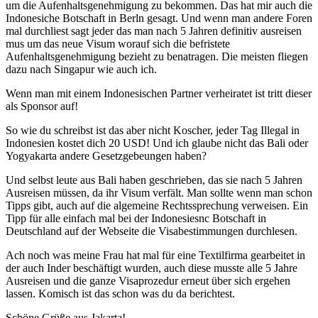
um die Aufenhaltsgenehmigung zu bekommen. Das hat mir auch die
Indonesiche Botschaft in Berln gesagt. Und wenn man andere Foren
mal durchliest sagt jeder das man nach 5 Jahren definitiv ausreisen
mus um das neue Visum worauf sich die befristete
Aufenhaltsgenehmigung bezieht zu benatragen. Die meisten fliegen
dazu nach Singapur wie auch ich.
Wenn man mit einem Indonesischen Partner verheiratet ist tritt dieser
als Sponsor auf!
So wie du schreibst ist das aber nicht Koscher, jeder Tag Illegal in
Indonesien kostet dich 20 USD! Und ich glaube nicht das Bali oder
Yogyakarta andere Gesetzgebeungen haben?
Und selbst leute aus Bali haben geschrieben, das sie nach 5 Jahren
Ausreisen müssen, da ihr Visum verfält. Man sollte wenn man schon
Tipps gibt, auch auf die algemeine Rechtssprechung verweisen. Ein
Tipp für alle einfach mal bei der Indonesiesnc Botschaft in
Deutschland auf der Webseite die Visabestimmungen durchlesen.
Ach noch was meine Frau hat mal für eine Textilfirma gearbeitet in
der auch Inder beschäftigt wurden, auch diese musste alle 5 Jahre
Ausreisen und die ganze Visaprozedur erneut über sich ergehen
lassen. Komisch ist das schon was du da berichtest.
Schöne Grüße aus Jakarta!