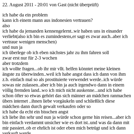
22. August 2011 - 20:01 von
Gast (nicht überprüft)
ich habe da ein problem
kann ich einem mann aus indonesien vertrauen?
also
ich habe da jemanden kennengelernt..wir haben uns in einander
verliebt(also ich bin es zumindestens,er sagt es zwar auch..aber ich
vertraue wenigen menschen)
und nun ja
ich überlege ob ich eben nächstes jahr zu ihm fahren soll
zwar erst nur für 2-3 wochen
aber trotzdem
ich wollte fragen...ob ihr mir vllt. helfen könntet meine kleinen
ängste zu überwinden..weil ich habe angst dass ich dann von ihm
z.b. einfach mal so als prostituierte verwendet werde..ich würde
sowas nie zulassen..aber ich bin ja auch irgendwo dann in einem
völlig fremden land..wo ich mich nicht auskenne...und ich habe
schon öfter so etwas gehört das sich männer an mädchen ranmachen
übers internet ..ihnen liebe vorgäukeln und schließlich diese
mädchen dann durch gewalt verkaufen oder so
ich habe da echt ein bisschen angst
ich liebe ihn sehr und nun ja würde schon gerne hin reisen...aber ich
bin einfach verdammt unsicher wie es dort ist..und was da dann mit
mir passiert..ob er ehrlich ist oder eben mich betrügt und ich dann
verkauft werde...