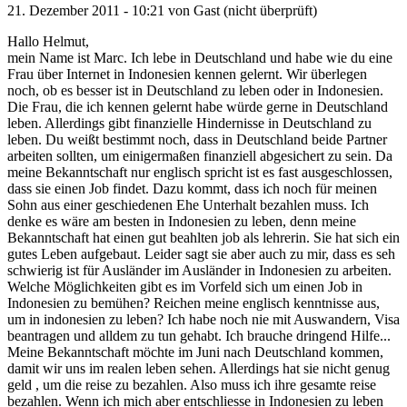
21. Dezember 2011 - 10:21 von
Gast (nicht überprüft)
Hallo Helmut,
mein Name ist Marc. Ich lebe in Deutschland und habe wie du eine
Frau über Internet in Indonesien kennen gelernt. Wir überlegen
noch, ob es besser ist in Deutschland zu leben oder in Indonesien.
Die Frau, die ich kennen gelernt habe würde gerne in Deutschland
leben. Allerdings gibt finanzielle Hindernisse in Deutschland zu
leben. Du weißt bestimmt noch, dass in Deutschland beide Partner
arbeiten sollten, um einigermaßen finanziell abgesichert zu sein. Da
meine Bekanntschaft nur englisch spricht ist es fast ausgeschlossen,
dass sie einen Job findet. Dazu kommt, dass ich noch für meinen
Sohn aus einer geschiedenen Ehe Unterhalt bezahlen muss. Ich
denke es wäre am besten in Indonesien zu leben, denn meine
Bekanntschaft hat einen gut beahlten job als lehrerin. Sie hat sich ein
gutes Leben aufgebaut. Leider sagt sie aber auch zu mir, dass es seh
schwierig ist für Ausländer im Ausländer in Indonesien zu arbeiten.
Welche Möglichkeiten gibt es im Vorfeld sich um einen Job in
Indonesien zu bemühen? Reichen meine englisch kenntnisse aus,
um in indonesien zu leben? Ich habe noch nie mit Auswandern, Visa
beantragen und alldem zu tun gehabt. Ich brauche dringend Hilfe...
Meine Bekanntschaft möchte im Juni nach Deutschland kommen,
damit wir uns im realen leben sehen. Allerdings hat sie nicht genug
geld , um die reise zu bezahlen. Also muss ich ihre gesamte reise
bezahlen. Wenn ich mich aber entschliesse in Indonesien zu leben