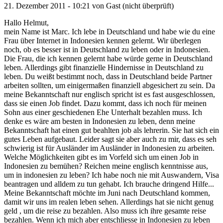
21. Dezember 2011 - 10:21 von
Gast (nicht überprüft)
Hallo Helmut,
mein Name ist Marc. Ich lebe in Deutschland und habe wie du eine
Frau über Internet in Indonesien kennen gelernt. Wir überlegen
noch, ob es besser ist in Deutschland zu leben oder in Indonesien.
Die Frau, die ich kennen gelernt habe würde gerne in Deutschland
leben. Allerdings gibt finanzielle Hindernisse in Deutschland zu
leben. Du weißt bestimmt noch, dass in Deutschland beide Partner
arbeiten sollten, um einigermaßen finanziell abgesichert zu sein. Da
meine Bekanntschaft nur englisch spricht ist es fast ausgeschlossen,
dass sie einen Job findet. Dazu kommt, dass ich noch für meinen
Sohn aus einer geschiedenen Ehe Unterhalt bezahlen muss. Ich
denke es wäre am besten in Indonesien zu leben, denn meine
Bekanntschaft hat einen gut beahlten job als lehrerin. Sie hat sich ein
gutes Leben aufgebaut. Leider sagt sie aber auch zu mir, dass es seh
schwierig ist für Ausländer im Ausländer in Indonesien zu arbeiten.
Welche Möglichkeiten gibt es im Vorfeld sich um einen Job in
Indonesien zu bemühen? Reichen meine englisch kenntnisse aus,
um in indonesien zu leben? Ich habe noch nie mit Auswandern, Visa
beantragen und alldem zu tun gehabt. Ich brauche dringend Hilfe...
Meine Bekanntschaft möchte im Juni nach Deutschland kommen,
damit wir uns im realen leben sehen. Allerdings hat sie nicht genug
geld , um die reise zu bezahlen. Also muss ich ihre gesamte reise
bezahlen. Wenn ich mich aber entschliesse in Indonesien zu leben