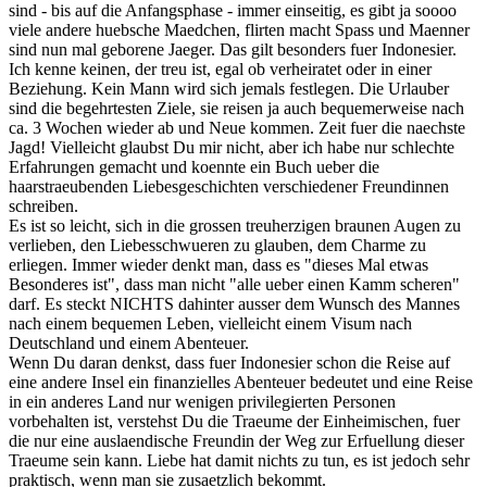
sind - bis auf die Anfangsphase - immer einseitig, es gibt ja soooo
viele andere huebsche Maedchen, flirten macht Spass und Maenner
sind nun mal geborene Jaeger. Das gilt besonders fuer Indonesier.
Ich kenne keinen, der treu ist, egal ob verheiratet oder in einer
Beziehung. Kein Mann wird sich jemals festlegen. Die Urlauber
sind die begehrtesten Ziele, sie reisen ja auch bequemerweise nach
ca. 3 Wochen wieder ab und Neue kommen. Zeit fuer die naechste
Jagd! Vielleicht glaubst Du mir nicht, aber ich habe nur schlechte
Erfahrungen gemacht und koennte ein Buch ueber die
haarstraeubenden Liebesgeschichten verschiedener Freundinnen
schreiben.
Es ist so leicht, sich in die grossen treuherzigen braunen Augen zu
verlieben, den Liebesschwueren zu glauben, dem Charme zu
erliegen. Immer wieder denkt man, dass es "dieses Mal etwas
Besonderes ist", dass man nicht "alle ueber einen Kamm scheren"
darf. Es steckt NICHTS dahinter ausser dem Wunsch des Mannes
nach einem bequemen Leben, vielleicht einem Visum nach
Deutschland und einem Abenteuer.
Wenn Du daran denkst, dass fuer Indonesier schon die Reise auf
eine andere Insel ein finanzielles Abenteuer bedeutet und eine Reise
in ein anderes Land nur wenigen privilegierten Personen
vorbehalten ist, verstehst Du die Traeume der Einheimischen, fuer
die nur eine auslaendische Freundin der Weg zur Erfuellung dieser
Traeume sein kann. Liebe hat damit nichts zu tun, es ist jedoch sehr
praktisch, wenn man sie zusaetzlich bekommt.