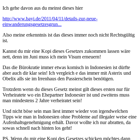
Ich gehe davon aus du meinst dieses hier
http://www.bayi.de/2011/04/11/details-zur-neue-
einwanderungsgesetzesgrun...
Also meine erkenntnis ist das dieses immer noch nicht Rechtsgültig
ist.
Kannst du mir eine Kopi dieses Gesetzes zukommen lassen wäre
nett, denn im Juni muss ich mein Visum erneuern!
Das die Bürokratie immer etwas komisch in Indonesien ist dürfte
aber auch dir klar sein! Ich vergleich e das immer mit Asterix und
Obelix alls sie im Irrenhaus den Passierschein benötigen.
Trotzdem wenn du dieses Gesetz meinst gilt dieses ersten nur für
Verheiratete wo ein Ehepartner Indonesier ist und zweitens muss
man mindestens 2 Jahre verheiratet sein!
Und nicht böse sein man liest immer wieder von irgendwelchen
Tipps wie man in Indonesien ohne Probleme auf illegaler weise eine
Aufenhaltsgenehmigung erhält. Davor wollte ich nur abratten, da
sowas schnell nach hinten los geht!
PS. Wenn du mir eine Kopi des Gesetzes schicken möchtes dann