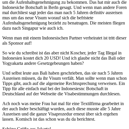
um die Aufenhaltsgenehmigung zu bekommen. Das hat mir auch die
Indonesiche Botschaft in Berln gesagt. Und wenn man andere Foren
mal durchliest sagt jeder das man nach 5 Jahren definitiv ausreisen
mus um das neue Visum worauf sich die befristete
Aufenhaltsgenehmigung bezieht zu benatragen. Die meisten fliegen
dazu nach Singapur wie auch ich.
Wenn man mit einem Indonesischen Partner verheiratet ist tritt dieser
als Sponsor auf!
So wie du schreibst ist das aber nicht Koscher, jeder Tag Illegal in
Indonesien kostet dich 20 USD! Und ich glaube nicht das Bali oder
Yogyakarta andere Gesetzgebeungen haben?
Und selbst leute aus Bali haben geschrieben, das sie nach 5 Jahren
Ausreisen müssen, da ihr Visum verfält. Man sollte wenn man schon
Tipps gibt, auch auf die algemeine Rechtssprechung verweisen. Ein
Tipp für alle einfach mal bei der Indonesiesnc Botschaft in
Deutschland auf der Webseite die Visabestimmungen durchlesen.
Ach noch was meine Frau hat mal für eine Textilfirma gearbeitet in
der auch Inder beschäftigt wurden, auch diese musste alle 5 Jahre
Ausreisen und die ganze Visaprozedur erneut über sich ergehen
lassen. Komisch ist das schon was du da berichtest.
Schöne Grüße aus Jakarta!