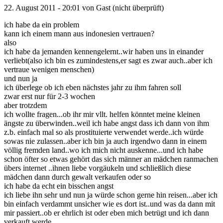
22. August 2011 - 20:01 von
Gast (nicht überprüft)
ich habe da ein problem
kann ich einem mann aus indonesien vertrauen?
also
ich habe da jemanden kennengelernt..wir haben uns in einander
verliebt(also ich bin es zumindestens,er sagt es zwar auch..aber ich
vertraue wenigen menschen)
und nun ja
ich überlege ob ich eben nächstes jahr zu ihm fahren soll
zwar erst nur für 2-3 wochen
aber trotzdem
ich wollte fragen...ob ihr mir vllt. helfen könntet meine kleinen
ängste zu überwinden..weil ich habe angst dass ich dann von ihm
z.b. einfach mal so als prostituierte verwendet werde..ich würde
sowas nie zulassen..aber ich bin ja auch irgendwo dann in einem
völlig fremden land..wo ich mich nicht auskenne...und ich habe
schon öfter so etwas gehört das sich männer an mädchen ranmachen
übers internet ..ihnen liebe vorgäukeln und schließlich diese
mädchen dann durch gewalt verkaufen oder so
ich habe da echt ein bisschen angst
ich liebe ihn sehr und nun ja würde schon gerne hin reisen...aber ich
bin einfach verdammt unsicher wie es dort ist..und was da dann mit
mir passiert..ob er ehrlich ist oder eben mich betrügt und ich dann
verkauft werde...