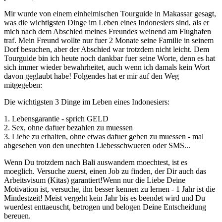
Mir wurde von einem einheimischen Tourguide in Makassar gesagt,
was die wichtigsten Dinge im Leben eines Indonesiers sind, als er
mich nach dem Abschied meines Freundes weinend am Flughafen
traf. Mein Freund wollte nur fuer 2 Monate seine Familie in seinem
Dorf besuchen, aber der Abschied war trotzdem nicht leicht. Dem
Tourguide bin ich heute noch dankbar fuer seine Worte, denn es hat
sich immer wieder bewahrheitet, auch wenn ich damals kein Wort
davon geglaubt habe! Folgendes hat er mir auf den Weg
mitgegeben:
Die wichtigsten 3 Dinge im Leben eines Indonesiers:
1. Lebensgarantie - sprich GELD
2. Sex, ohne dafuer bezahlen zu muessen
3. Liebe zu erhalten, ohne etwas dafuer geben zu muessen - mal
abgesehen von den unechten Liebesschwueren oder SMS...
Wenn Du trotzdem nach Bali auswandern moechtest, ist es
moeglich. Versuche zuerst, einen Job zu finden, der Dir auch das
Arbeitsvisum (Kitas) garantiert!Wenn nur die Liebe Deine
Motivation ist, versuche, ihn besser kennen zu lernen - 1 Jahr ist die
Mindestzeit! Meist vergeht kein Jahr bis es beendet wird und Du
wuerdest enttaeuscht, betrogen und belogen Deine Entscheidung
bereuen.