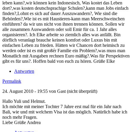
leben kann?,wir können kein Indonesisch, Was kostet das Leben
dort?,was kosten deutschsprachige Schulen?,kann man Jobs einfach
finden?,Lohnt es sich auf dauer Auszuwandern?, Wie sind die
Behörden?,Wie ist es mit Haustieren-kann man Meerschweinchen
einführen? da wir uns nicht von ihnen trennen können. Sollen wir
alle zusammen Auswandern oder soll Emir für ca. 1 Jahr alles
organisieren?. Ich Elke arbeite so ziemlich alles was anfällt. Bin
dörflich veranlagt brauche keinen komfort oder Luxus bin mit
einfachen Leben zu frieden. Hätten wir Chancen dort heimisch zu
werden oder ist es mit großér Familie ein Problem?,was muss man
Monatlich mit Ausgaben rechnen Euro mäßig?.Was für Perspektiven
gibt es für uns?. Hoffen bald von euch zu hören. Grüße Elke
Antworten
Permalink
24. August 2010 - 19:55 von
Gast (nicht überprüft)
Hallo Yuli und Helmut.
Ich möchte mit meiner Tochter 7 Jahre erst mal für ein Jahr nach
Bali, wie und mit welchem Visa ist das möglich. Natürlich habe ich
noch mehr Fragen.
Liebe Grüße Andrea