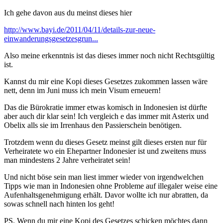
Ich gehe davon aus du meinst dieses hier
http://www.bayi.de/2011/04/11/details-zur-neue-
einwanderungsgesetzesgrun...
Also meine erkenntnis ist das dieses immer noch nicht Rechtsgültig
ist.
Kannst du mir eine Kopi dieses Gesetzes zukommen lassen wäre
nett, denn im Juni muss ich mein Visum erneuern!
Das die Bürokratie immer etwas komisch in Indonesien ist dürfte
aber auch dir klar sein! Ich vergleich e das immer mit Asterix und
Obelix alls sie im Irrenhaus den Passierschein benötigen.
Trotzdem wenn du dieses Gesetz meinst gilt dieses ersten nur für
Verheiratete wo ein Ehepartner Indonesier ist und zweitens muss
man mindestens 2 Jahre verheiratet sein!
Und nicht böse sein man liest immer wieder von irgendwelchen
Tipps wie man in Indonesien ohne Probleme auf illegaler weise eine
Aufenhaltsgenehmigung erhält. Davor wollte ich nur abratten, da
sowas schnell nach hinten los geht!
PS. Wenn du mir eine Kopi des Gesetzes schicken möchtes dann