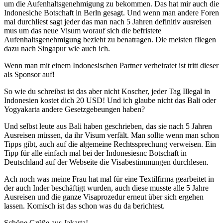
um die Aufenhaltsgenehmigung zu bekommen. Das hat mir auch die
Indonesiche Botschaft in Berln gesagt. Und wenn man andere Foren
mal durchliest sagt jeder das man nach 5 Jahren definitiv ausreisen
mus um das neue Visum worauf sich die befristete
Aufenhaltsgenehmigung bezieht zu benatragen. Die meisten fliegen
dazu nach Singapur wie auch ich.
Wenn man mit einem Indonesischen Partner verheiratet ist tritt dieser
als Sponsor auf!
So wie du schreibst ist das aber nicht Koscher, jeder Tag Illegal in
Indonesien kostet dich 20 USD! Und ich glaube nicht das Bali oder
Yogyakarta andere Gesetzgebeungen haben?
Und selbst leute aus Bali haben geschrieben, das sie nach 5 Jahren
Ausreisen müssen, da ihr Visum verfält. Man sollte wenn man schon
Tipps gibt, auch auf die algemeine Rechtssprechung verweisen. Ein
Tipp für alle einfach mal bei der Indonesiesnc Botschaft in
Deutschland auf der Webseite die Visabestimmungen durchlesen.
Ach noch was meine Frau hat mal für eine Textilfirma gearbeitet in
der auch Inder beschäftigt wurden, auch diese musste alle 5 Jahre
Ausreisen und die ganze Visaprozedur erneut über sich ergehen
lassen. Komisch ist das schon was du da berichtest.
Schöne Grüße aus Jakarta!