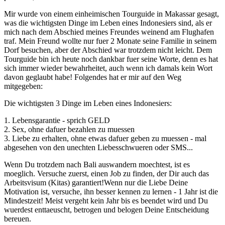
Mir wurde von einem einheimischen Tourguide in Makassar gesagt,
was die wichtigsten Dinge im Leben eines Indonesiers sind, als er
mich nach dem Abschied meines Freundes weinend am Flughafen
traf. Mein Freund wollte nur fuer 2 Monate seine Familie in seinem
Dorf besuchen, aber der Abschied war trotzdem nicht leicht. Dem
Tourguide bin ich heute noch dankbar fuer seine Worte, denn es hat
sich immer wieder bewahrheitet, auch wenn ich damals kein Wort
davon geglaubt habe! Folgendes hat er mir auf den Weg
mitgegeben:
Die wichtigsten 3 Dinge im Leben eines Indonesiers:
1. Lebensgarantie - sprich GELD
2. Sex, ohne dafuer bezahlen zu muessen
3. Liebe zu erhalten, ohne etwas dafuer geben zu muessen - mal
abgesehen von den unechten Liebesschwueren oder SMS...
Wenn Du trotzdem nach Bali auswandern moechtest, ist es
moeglich. Versuche zuerst, einen Job zu finden, der Dir auch das
Arbeitsvisum (Kitas) garantiert!Wenn nur die Liebe Deine
Motivation ist, versuche, ihn besser kennen zu lernen - 1 Jahr ist die
Mindestzeit! Meist vergeht kein Jahr bis es beendet wird und Du
wuerdest enttaeuscht, betrogen und belogen Deine Entscheidung
bereuen.