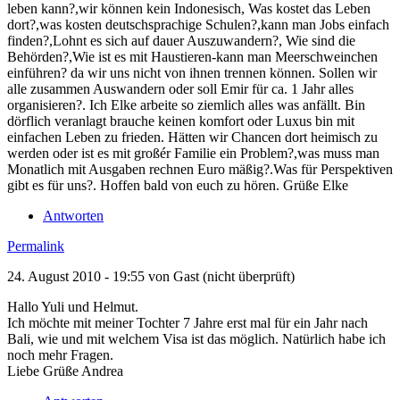
leben kann?,wir können kein Indonesisch, Was kostet das Leben
dort?,was kosten deutschsprachige Schulen?,kann man Jobs einfach
finden?,Lohnt es sich auf dauer Auszuwandern?, Wie sind die
Behörden?,Wie ist es mit Haustieren-kann man Meerschweinchen
einführen? da wir uns nicht von ihnen trennen können. Sollen wir
alle zusammen Auswandern oder soll Emir für ca. 1 Jahr alles
organisieren?. Ich Elke arbeite so ziemlich alles was anfällt. Bin
dörflich veranlagt brauche keinen komfort oder Luxus bin mit
einfachen Leben zu frieden. Hätten wir Chancen dort heimisch zu
werden oder ist es mit großér Familie ein Problem?,was muss man
Monatlich mit Ausgaben rechnen Euro mäßig?.Was für Perspektiven
gibt es für uns?. Hoffen bald von euch zu hören. Grüße Elke
Antworten
Permalink
24. August 2010 - 19:55 von
Gast (nicht überprüft)
Hallo Yuli und Helmut.
Ich möchte mit meiner Tochter 7 Jahre erst mal für ein Jahr nach
Bali, wie und mit welchem Visa ist das möglich. Natürlich habe ich
noch mehr Fragen.
Liebe Grüße Andrea