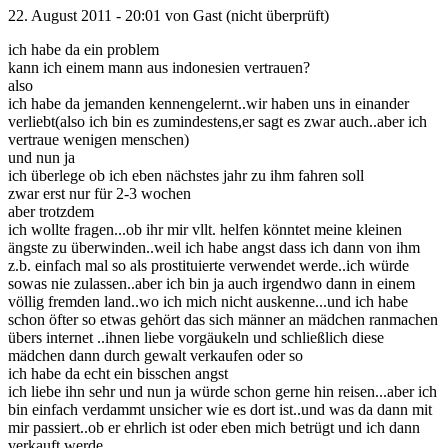
22. August 2011 - 20:01 von
Gast (nicht überprüft)
ich habe da ein problem
kann ich einem mann aus indonesien vertrauen?
also
ich habe da jemanden kennengelernt..wir haben uns in einander
verliebt(also ich bin es zumindestens,er sagt es zwar auch..aber ich
vertraue wenigen menschen)
und nun ja
ich überlege ob ich eben nächstes jahr zu ihm fahren soll
zwar erst nur für 2-3 wochen
aber trotzdem
ich wollte fragen...ob ihr mir vllt. helfen könntet meine kleinen
ängste zu überwinden..weil ich habe angst dass ich dann von ihm
z.b. einfach mal so als prostituierte verwendet werde..ich würde
sowas nie zulassen..aber ich bin ja auch irgendwo dann in einem
völlig fremden land..wo ich mich nicht auskenne...und ich habe
schon öfter so etwas gehört das sich männer an mädchen ranmachen
übers internet ..ihnen liebe vorgäukeln und schließlich diese
mädchen dann durch gewalt verkaufen oder so
ich habe da echt ein bisschen angst
ich liebe ihn sehr und nun ja würde schon gerne hin reisen...aber ich
bin einfach verdammt unsicher wie es dort ist..und was da dann mit
mir passiert..ob er ehrlich ist oder eben mich betrügt und ich dann
verkauft werde...