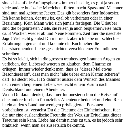
sind - bis auf die Anfangsphase - immer einseitig, es gibt ja soooo
viele andere huebsche Maedchen, flirten macht Spass und Maenner
sind nun mal geborene Jaeger. Das gilt besonders fuer Indonesier.
Ich kenne keinen, der treu ist, egal ob verheiratet oder in einer
Beziehung. Kein Mann wird sich jemals festlegen. Die Urlauber
sind die begehrtesten Ziele, sie reisen ja auch bequemerweise nach
ca. 3 Wochen wieder ab und Neue kommen. Zeit fuer die naechste
Jagd! Vielleicht glaubst Du mir nicht, aber ich habe nur schlechte
Erfahrungen gemacht und koennte ein Buch ueber die
haarstraeubenden Liebesgeschichten verschiedener Freundinnen
schreiben.
Es ist so leicht, sich in die grossen treuherzigen braunen Augen zu
verlieben, den Liebesschwueren zu glauben, dem Charme zu
erliegen. Immer wieder denkt man, dass es "dieses Mal etwas
Besonderes ist", dass man nicht "alle ueber einen Kamm scheren"
darf. Es steckt NICHTS dahinter ausser dem Wunsch des Mannes
nach einem bequemen Leben, vielleicht einem Visum nach
Deutschland und einem Abenteuer.
Wenn Du daran denkst, dass fuer Indonesier schon die Reise auf
eine andere Insel ein finanzielles Abenteuer bedeutet und eine Reise
in ein anderes Land nur wenigen privilegierten Personen
vorbehalten ist, verstehst Du die Traeume der Einheimischen, fuer
die nur eine auslaendische Freundin der Weg zur Erfuellung dieser
Traeume sein kann. Liebe hat damit nichts zu tun, es ist jedoch sehr
praktisch, wenn man sie zusaetzlich bekommt.