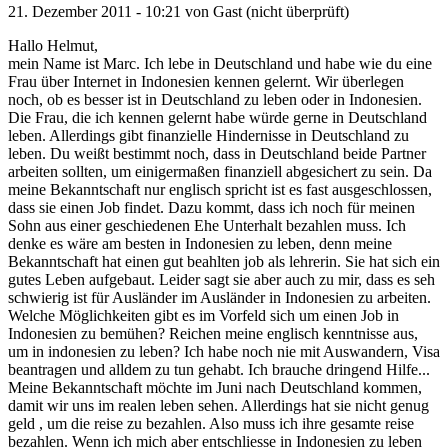
21. Dezember 2011 - 10:21 von
Gast (nicht überprüft)
Hallo Helmut,
mein Name ist Marc. Ich lebe in Deutschland und habe wie du eine
Frau über Internet in Indonesien kennen gelernt. Wir überlegen
noch, ob es besser ist in Deutschland zu leben oder in Indonesien.
Die Frau, die ich kennen gelernt habe würde gerne in Deutschland
leben. Allerdings gibt finanzielle Hindernisse in Deutschland zu
leben. Du weißt bestimmt noch, dass in Deutschland beide Partner
arbeiten sollten, um einigermaßen finanziell abgesichert zu sein. Da
meine Bekanntschaft nur englisch spricht ist es fast ausgeschlossen,
dass sie einen Job findet. Dazu kommt, dass ich noch für meinen
Sohn aus einer geschiedenen Ehe Unterhalt bezahlen muss. Ich
denke es wäre am besten in Indonesien zu leben, denn meine
Bekanntschaft hat einen gut beahlten job als lehrerin. Sie hat sich ein
gutes Leben aufgebaut. Leider sagt sie aber auch zu mir, dass es seh
schwierig ist für Ausländer im Ausländer in Indonesien zu arbeiten.
Welche Möglichkeiten gibt es im Vorfeld sich um einen Job in
Indonesien zu bemühen? Reichen meine englisch kenntnisse aus,
um in indonesien zu leben? Ich habe noch nie mit Auswandern, Visa
beantragen und alldem zu tun gehabt. Ich brauche dringend Hilfe...
Meine Bekanntschaft möchte im Juni nach Deutschland kommen,
damit wir uns im realen leben sehen. Allerdings hat sie nicht genug
geld , um die reise zu bezahlen. Also muss ich ihre gesamte reise
bezahlen. Wenn ich mich aber entschliesse in Indonesien zu leben